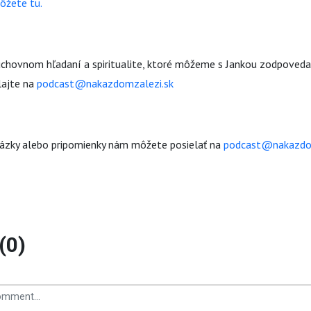
ôžete tu.
uchovnom hľadaní a spiritualite, ktoré môžeme s Jankou zodpoved
lajte na
podcast@nakazdomzalezi.sk
tázky alebo pripomienky nám môžete posielať na
podcast@nakazdo
(0)