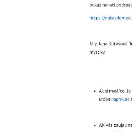
odkaz na náš podcast
https://nakazdomzal
Mgr. Jana Kutášová Tr
mystiky.
Ak si myslíte, ž
urobiť
napríklad 
AK vás zaujali n