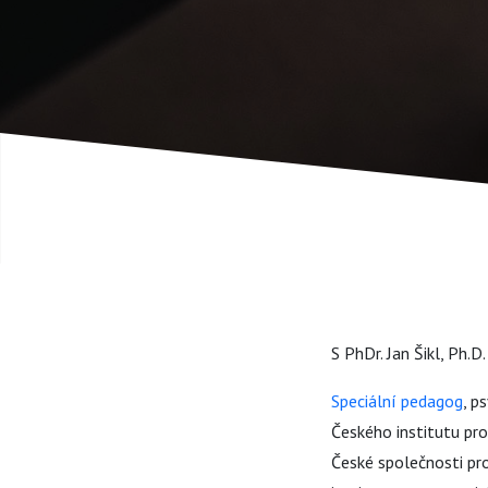
S PhDr. Jan Šikl, Ph.D.
Speciální pedagog
, p
Českého institutu pro
České společnosti pr