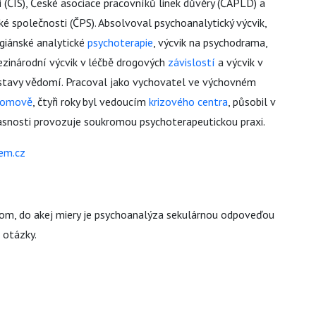
zi (ČIS), České asociace pracovníků linek důvěry (ČAPLD) a
é společnosti (ČPS). Absolvoval psychoanalytický výcvik,
ngiánské analytické
psychoterapie
, výcvik na psychodrama,
ezinárodní výcvik v léčbě drogových
závislostí
a výcvik v
stavy vědomí. Pracoval jako vychovatel ve výchovném
domově
, čtyři roky byl vedoucím
krizového centra
, působil v
asnosti provozuje soukromou psychoterapeutickou praxi.
em.cz
tom, do akej miery je psychoanalýza sekulárnou odpoveďou
 otázky.