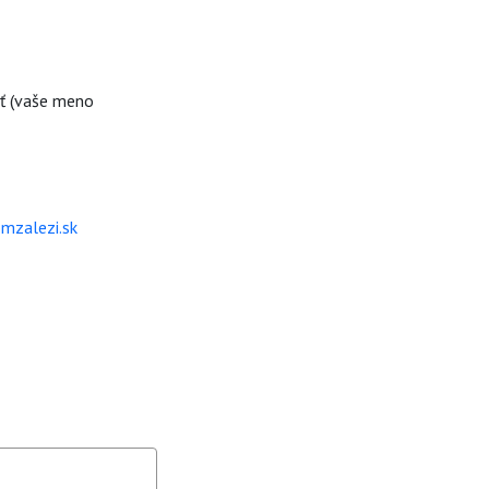
ať (vaše meno
mzalezi.sk