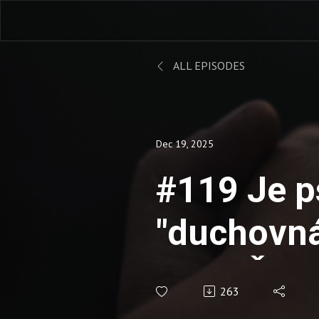
ALL EPISODES
Dec 19, 2025
#119 Je p
"duchovná
/ Jan Šikl
263