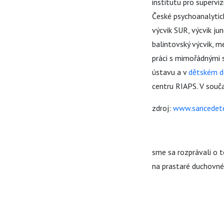
institutu pro supervi
České psychoanalytick
výcvik SUR, výcvik ju
balintovský výcvik, m
práci s mimořádnými 
ústavu a v
dětském 
centru RIAPS. V souč
zdroj:
www.sancedet
sme sa rozprávali o 
na prastaré duchovné