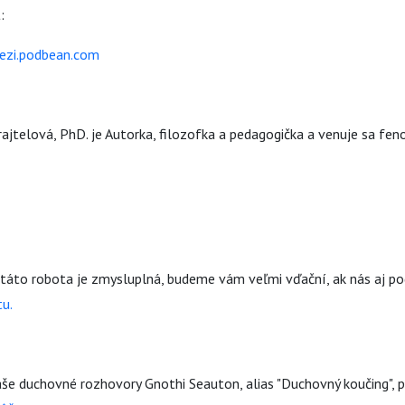
:
ezi.podbean.com
ajtelová, PhD. je Autorka, filozofka a pedagogička a venuje sa fe
e táto robota je zmysluplná, budeme vám veľmi vďační, ak nás aj p
tu.
aše duchovné rozhovory Gnothi Seauton, alias "Duchovný koučing", pr