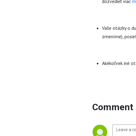
dozvedieť viac
m
Vaše otázky o d
zmeníme), posie
Akékoľvek iné o
Comment 