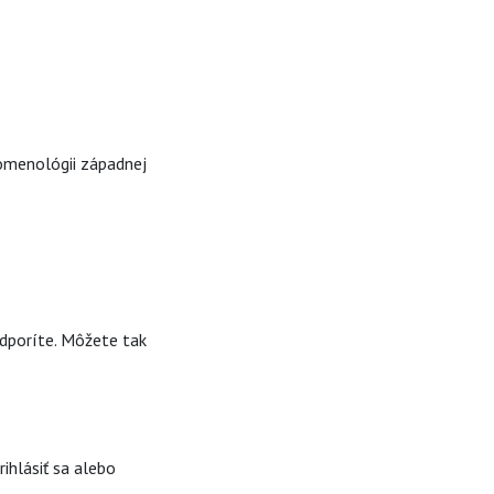
nomenológii západnej
odporíte. Môžete tak
ihlásiť sa alebo